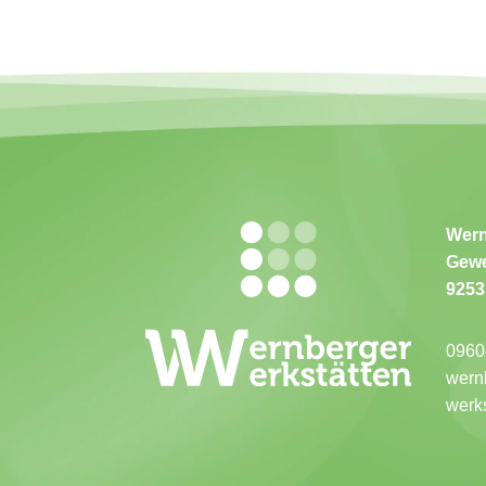
Wern
Gewe
9253
0960
wern
werk