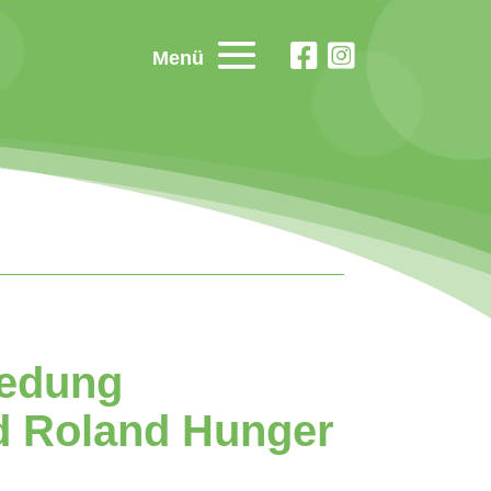
Menü
iedung
d Roland Hunger