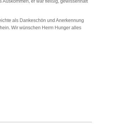
s Auskommen, er war fleißig, gewissenhaft
rreichte als Dankeschön und Anerkennung
chein. Wir wünschen Herrn Hunger alles