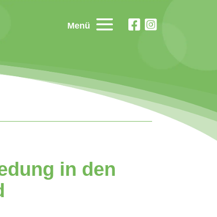
Menü
edung in den
d